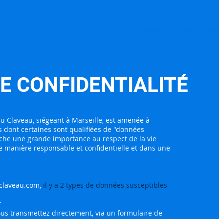
ACCUEIL
LE PROJET
PALMARÈ
DE CONFIDENTIALITÉ
eu Claveau, siégeant à Marseille, est amenée à
ns dont certaines sont qualifiées de "données
che une grande importance au respect de la vie
de manière responsable et confidentielle et dans une
claveau.com
,
il y a 2 types de données susceptibles
t
us transmettez directement, via un formulaire de